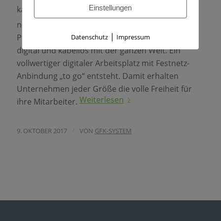
Einstellungen
kappt die imaginäre Telefonschnur. Mit dem
©
neuen Produkt IKARUS
CLOUD BUSINESS
|
PLATTFORM verbindet sie den Büroschreibtisch
Datenschutz
Impressum
digital und kabellos mit der ganzen Welt. Ein
vollwertiger digitaler Arbeitsplatz mit Festnetz-
Anbindung „to go“ entsteht. Damit erhalten
Unternehmen jeder Größe die volle Freiheit für
Weiterlesen
ihre Mitarbeiter.
/
9. OKTOBER 2017
VON
GFK-SYSTEM