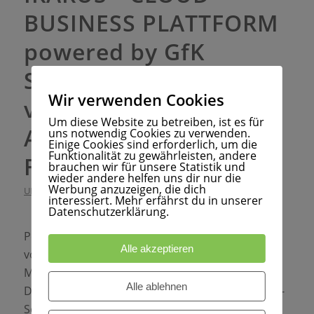
BUSINESS PLATTFORM
powered by GfK
System GmbH –
Wir verwenden Cookies
vollwertiger digitaler
Um diese Website zu betreiben, ist es für
Arbeitsplatz mit
uns notwendig Cookies zu verwenden.
Einige Cookies sind erforderlich, um die
Funktionalität zu gewährleisten, andere
Festnetz-Anbindung
brauchen wir für unsere Statistik und
wieder andere helfen uns dir nur die
Werbung anzuzeigen, die dich
UNTERNEHMENSNEUIGKEITEN
interessiert. Mehr erfährst du in unserer
Datenschutzerklärung.
Per E-Mail haben wir uns an das mobile Arbeiten
Alle akzeptieren
von überall in der Welt gewöhnt, trotzdem sind
Mitarbeiter noch oft an eine „Strippe“ gebunden:
Alle ablehnen
Die Telefonstrippe. Die GfK System GmbH ist Full-
Service-Provider für Telekommunikation und