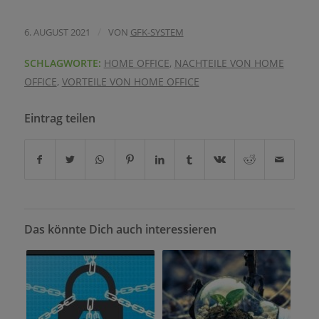
/
6. AUGUST 2021
VON
GFK-SYSTEM
SCHLAGWORTE:
HOME OFFICE
,
NACHTEILE VON HOME
OFFICE
,
VORTEILE VON HOME OFFICE
Eintrag teilen
Das könnte Dich auch interessieren