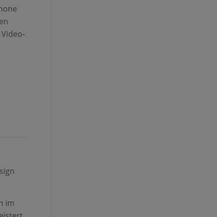
imone
pen
 Video-
sign
n im
istert.