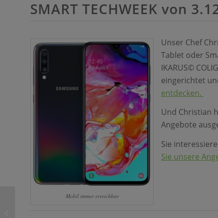
SMART TECHWEEK von 3.12.
Unser Chef Chri
Tablet oder Sm
IKARUS© COLIG
eingerichtet un
entdecken.
Und Christian 
Angebote ausg
Sie interessie
Sie unsere Ang
Mobil immer erreichbar
Neue GfK System Referenzen