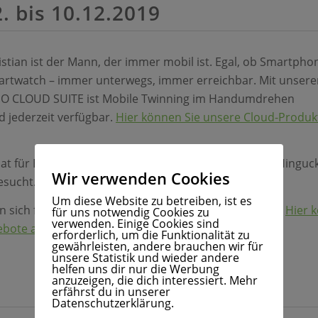
 bis 10.12.2019
stian ist der Mann, der immer mobil ist. Egal, ob Smartpho
artwatch – immer unterwegs, immer erreichbar. Mit unsere
O CLOUD SUITE ist Mobile Twinning im Handumdrehen
d jederzeit verfügbar.
Hier können Sie unsere Cloud-Produk
hat für Euch in der SMART TECHWEEK ein paar echte Hinguc
Wir verwenden Cookies
esucht.
Um diese Website zu betreiben, ist es
ren sich für Smartphones, Tablets oder Smartwatches?
Hier 
für uns notwendig Cookies zu
verwenden. Einige Cookies sind
ebote ansehen.
erforderlich, um die Funktionalität zu
gewährleisten, andere brauchen wir für
unsere Statistik und wieder andere
helfen uns dir nur die Werbung
anzuzeigen, die dich interessiert. Mehr
erfährst du in unserer
Datenschutzerklärung.