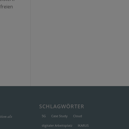
freien
SCHLAGWÖRTER
ion als
5G
Case Study
Cloud
digitaler Arbeitsplatz
IKARUS