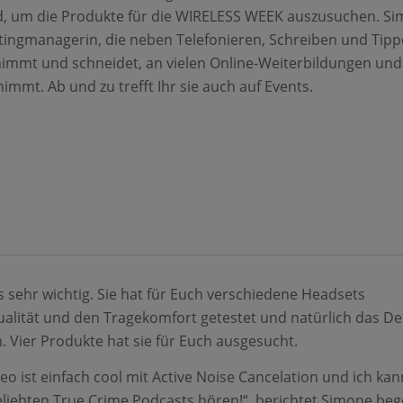
, um die Produkte für die WIRELESS WEEK auszusuchen. S
tingmanagerin, die neben Telefonieren, Schreiben und Tip
immt und schneidet, an vielen Online-Weiterbildungen und
immt. Ab und zu trefft Ihr sie auch auf Events.
 sehr wichtig. Sie hat für Euch verschiedene Headsets
ualität und den Tragekomfort getestet und natürlich das De
. Vier Produkte hat sie für Euch ausgesucht.
eo ist einfach cool mit Active Noise Cancelation und ich kan
liebten True Crime Podcasts hören!“, berichtet Simone bege