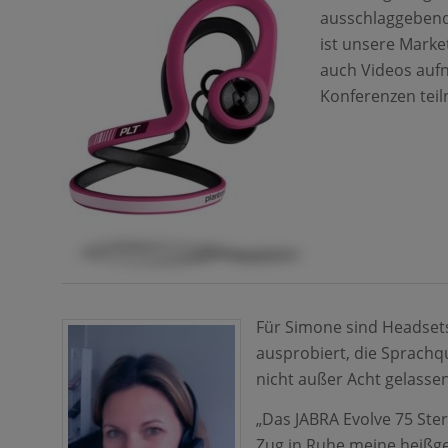
ausschlaggebend
ist unsere Marke
auch Videos aufn
Konferenzen teiln
Für Simone sind Headsets
ausprobiert, die Sprachq
nicht außer Acht gelassen
„Das JABRA Evolve 75 Ster
Zug in Ruhe meine heißge