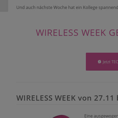
veröffentlicht
Und auch nächste Woche hat ein Kollege spannend
WIRELESS WEEK G
Jetzt T
WIRELESS WEEK von 27.11 b
Eine ausgewogen