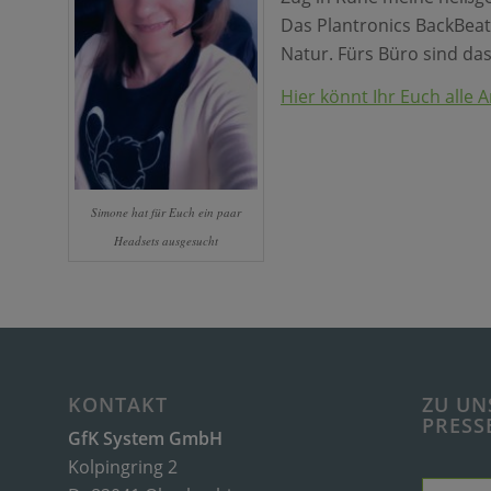
Das Plantronics BackBeat 
Natur. Fürs Büro sind das
Hier könnt Ihr Euch alle
Simone hat für Euch ein paar
Headsets ausgesucht
KONTAKT
ZU UN
PRESS
GfK System GmbH
Kolpingring 2