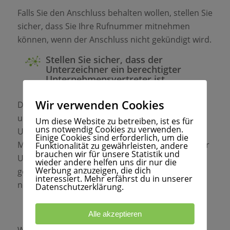
Falls Sie den Anschluss behalten wollen, stellen Sie
sicher, dass Sie Ihre Rufnummer mitnehmen
können, wenn der Anschluss nicht gekündigt wird.
Stellen Sie sicher, dass der
Unterzeichner ein berechtigter
Unternehmensvertreter ist
Wir verwenden Cookies
Die Person, die das Portierungsformular
unterzeichnet muss auch berechtigt sein, dass
Um diese Website zu betreiben, ist es für
uns notwendig Cookies zu verwenden.
Unternehmen zu vertreten. Um
Einige Cookies sind erforderlich, um die
Missverständnisse vorzubeugen, sollte neben der
Funktionalität zu gewährleisten, andere
brauchen wir für unsere Statistik und
Unterschrift der Name in Druckbuchstaben
wieder andere helfen uns dir nur die
Werbung anzuzeigen, die dich
gesetzt werden. Im Unterschriftsfeld sollte auch
interessiert. Mehr erfährst du in unserer
noch einen Firmenstempel platziert werden.
Datenschutzerklärung.
Um alles andere kümmern wir uns
Alle akzeptieren